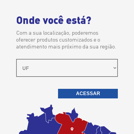
Distribuidor Autorizado
Onde você está?
Com a sua localização, poderemos
oferecer produtos customizados e o
atendimento mais próximo da sua região.
É sempre a
melhor escolha
ACESSAR
Ipiranga Lubrificantes > Ipiranga Moto Performance 10W40 SL
Ipiranga Moto
Performance
10W40 SL