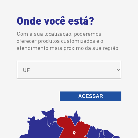
Distribuidor Autorizado
Onde você está?
Com a sua localização, poderemos
oferecer produtos customizados e o
atendimento mais próximo da sua região.
É sempre a
melhor escolha
ACESSAR
Ipiranga Lubrificantes > Ipiranga F1 master Sintético SP 5w30
Ipiranga F1
master Sintético
SP 5w30