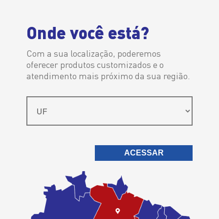
Distribuidor Autorizado
Onde você está?
Com a sua localização, poderemos
oferecer produtos customizados e o
atendimento mais próximo da sua região.
É sempre a
melhor escolha
ACESSAR
Ipiranga Lubrificantes > Ipiranga F1 Master Sintético 5W40 SN 508
Ipiranga F1
Master Sintético
5W40 SN 508