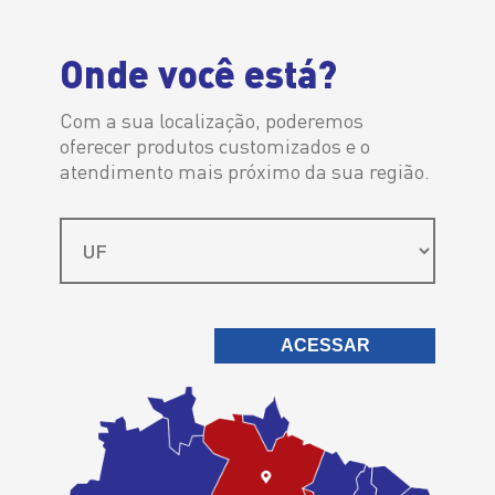
Distribuidor Autorizado
Onde você está?
Com a sua localização, poderemos
oferecer produtos customizados e o
atendimento mais próximo da sua região.
É sempre a
melhor escolha
ACESSAR
Ipiranga Lubrificantes > Ipiranga Brutus ProtectionT5 15W40 CH-4
Ipiranga Brutus
ProtectionT5
15W40 CH-4