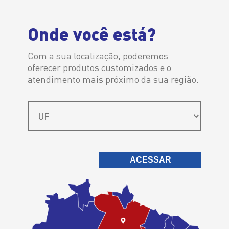
Distribuidor Autorizado
Onde você está?
Com a sua localização, poderemos
oferecer produtos customizados e o
atendimento mais próximo da sua região.
Para cada
objetivo, uma
solução!
ACESSAR
Texaco Lubrificantes > HAVOLINE PRODS FULL SYNTHETIC MOTOR OIL
SAE 0W-20
HAVOLINE PRODS
FULL SYNTHETIC
MOTOR OIL SAE